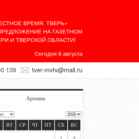
ЕСТНОЕ ВРЕМЯ. ТВЕРЬ»
 ПРЕДЛОЖЕНИЕ НА ГАЗЕТНОМ
РИ И ТВЕРСКОЙ ОБЛАСТИ!
Сегодня 6 августа
00 139
tver-mvtv@mail.ru
Архивы
Н
ВТ
СР
ЧТ
ПТ
СБ
ВС
1
2