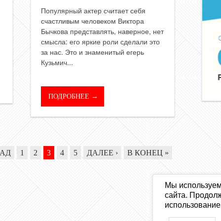
Популярный актер считает себя
счастливым человеком Виктора
Бычкова представлять, наверное, нет
смысла: его яркие роли сделали это
за нас. Это и знаменитый егерь
Кузьмич...
ПОДРОБНЕЕ →
ЗАД
1
2
3
4
5
ДАЛЕЕ ›
В КОНЕЦ »
Мы используем
сайта. Продолж
использование