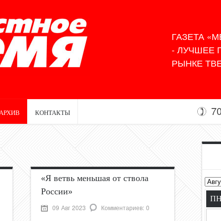
ГАЗЕТА «М
- ЛУЧШЕЕ
РЫНКЕ ТВЕ
7
АРХИВ
КОНТАКТЫ
«Я ветвь меньшая от ствола
России»
П
09 Авг 2023
Комментариев: 0