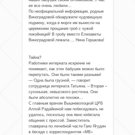
ее все очень любили…
По неофициальной информации, родные
Виноградовой обнаружили чудовищную
подмену, когда в морге им вынесли на
церемонию прощания гроб с чужой
покойницей! В гробу вместо Елизаветы
Виноградовой лежала … Нина Горшкова!
Тайна?
Работники интерната искренне не
понимают, как этих бабушек можно было
перепутать. Они были такими разными!
— Одна была грузной, — говорит
сотрудница интерната Татьяна. – Вторая –
сухонькая, невысокого росточка. Они
были абсолютно не похожи…
С главным врачом Вышневолоцкой ЦРБ
Аллой Радайкиной нам побеседовать не
удалось, поскольку она явно избегала
общения с прессой. Заместитель
главврача по лечебной части Гаяз Ягудин
в беседе с корреспондентом «МВ»