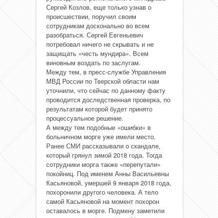
Сергей Козлов, еще только узнав о
происшествии, поручил своим
сотрудникам досконально во всем
разобраться. Сергей Евгеньевич
потребовал ничего не скрывать и не
защищать «честь мундира». Всем
виновным воздать по заслугам.
Между тем, в пресс-службе Управления
МВД России по Тверской области нам
уточнили, что сейчас по данному факту
проводится доследственная проверка, по
результатам которой будет принято
процессуальное решение.
А между тем подобные «ошибки» в
больничном морге уже имели место.
Ранее СМИ рассказывали о скандале,
который грянул зимой 2018 года. Тогда
сотрудники морга также «перепутали»
покойниц. Под именем Анны Васильевны
Касьяновой, умершей 9 января 2018 года,
похоронили другого человека. А тело
самой Касьяновой на момент похорон
оставалось в морге. Подмену заметили