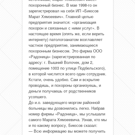
похоронный бизнес. В мае 1998-го он
зарегистрировал на себя ИП «Биюсов
Марат Хямзеевич». Главной целью
предприятия значится: «организация
похорон и связанных с ними услуг». В
настоящее время (опять же, если верить
интернету) патологоанатом возглавляет
частное предприятие, занимающееся
похоронным бизнесом. Это фирма ООО
«Радоница» (зарегистрированная по
адресу: г. Вышний Волочек, дом 2,
помещение 1003 по улице Подбельского),
в которой числится всего один сотрудник.
Кстати, очень удобно. Сам и вскрытие
проводишь, и похороны организуешь, и
деньги получаешь от родственников
усопшего.
До и.о. заведующего моргом районной
больницы мы дозвонились легко. Набрав
номер фирмы «Радоница», мы услышали
самого Марата Хямзеевича. Узнав, кто мы
и по какому вопросу, Биюсов сказал:
— Всю информацию вы можете получить