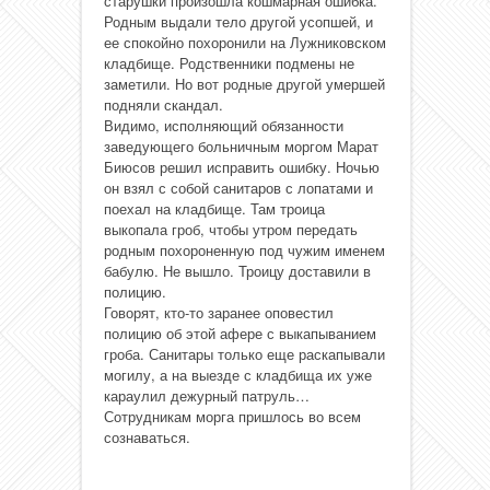
старушки произошла кошмарная ошибка.
Родным выдали тело другой усопшей, и
ее спокойно похоронили на Лужниковском
кладбище. Родственники подмены не
заметили. Но вот родные другой умершей
подняли скандал.
Видимо, исполняющий обязанности
заведующего больничным моргом Марат
Биюсов решил исправить ошибку. Ночью
он взял с собой санитаров с лопатами и
поехал на кладбище. Там троица
выкопала гроб, чтобы утром передать
родным похороненную под чужим именем
бабулю. Не вышло. Троицу доставили в
полицию.
Говорят, кто-то заранее оповестил
полицию об этой афере с выкапыванием
гроба. Санитары только еще раскапывали
могилу, а на выезде с кладбища их уже
караулил дежурный патруль…
Сотрудникам морга пришлось во всем
сознаваться.