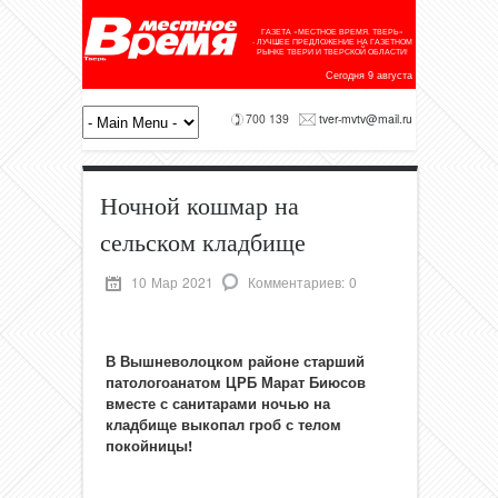
ГАЗЕТА «МЕСТНОЕ ВРЕМЯ. ТВЕРЬ»
- ЛУЧШЕЕ ПРЕДЛОЖЕНИЕ НА ГАЗЕТНОМ
РЫНКЕ ТВЕРИ И ТВЕРСКОЙ ОБЛАСТИ!
Сегодня 9 августа
700 139
tver-mvtv@mail.ru
Ночной кошмар на
сельском кладбище
10 Мар 2021
Комментариев: 0
В Вышневолоцком районе старший
патологоанатом ЦРБ Марат Биюсов
вместе с санитарами ночью на
кладбище выкопал гроб с телом
покойницы!