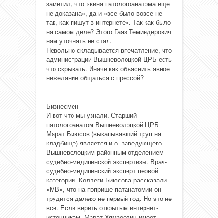
заметил, что «вина патологоанатома еще
не доказана», да и «все было вовсе не
так, как пишут в интернете». Так как было
на самом деле? Этого Гаяз Теминдерович
нам уточнять не стал.
Невольно складывается впечатление, что
администрации Вышневолоцкой ЦРБ есть
что скрывать. Иначе как объяснить явное
нежелание общаться с прессой?
Бизнесмен
И вот что мы узнали. Старший
патологоанатом Вышневолоцкой ЦРБ
Марат Биюсов (выкапывавший труп на
кладбище) является и.о. заведующего
Вышневолоцким районным отделением
судебно-медицинской экспертизы. Врач-
судебно-медицинский эксперт первой
категории. Коллеги Биюсова рассказали
«МВ», что на поприще патанатомии он
трудится далеко не первый год. Но это не
все. Если верить открытым интернет-
источникам, Марат Хямзеевич имеет