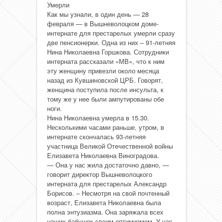
Умерли
Как мы узнали, в один день — 28
февраля — в Вышневолоцком доме-
интернате для престарелых умерли сразу
две пенсионерки. Одна из них – 91-летняя
Нина Николаевна Горшкова. Сотрудники
интерната рассказали «МВ», что к ним
эту женщину привезли около месяца
назад из Кувшиновской ЦРБ. Говорят,
женщина поступила после инсульта, к
тому же у нее были ампутированы обе
ноги.
Нина Николаевна умерла в 15.30.
Несколькими часами раньше, утром, в
интернате скончалась 93-летняя
участница Великой Отечественной войны
Елизавета Николаевна Виноградова.
— Она у нас жила достаточно давно, —
говорит директор Вышневолоцкого
интерната для престарелых Александр
Борисов. – Несмотря на свой почтенный
возраст, Елизавета Николаевна была
полна энтузиазма. Она заряжала всех
наших бабушек своим оптимизмом. У нас