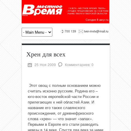
ГАЗЕТА «МЕСТНОЕ ВРЕМЯ. ТВЕРЬ»
- ЛУЧШЕЕ ПРЕДЛОЖЕНИЕ НА ГАЗЕТНОМ
РЫНКЕ ТВЕРИ И ТВЕРСКОЙ ОБЛАСТИ!
Сегодня 8 августа
700 139
tver-mvtv@mail.ru
Хрен для всех
25 Ноя 2009
Комментариев: 0
Этот овощ с полным основанием можно
считать исконно русским. Родина его –
юго-восток европейской части России и
прилегающих к ней областей Азии. И
название его также славянского
происхождения, от древнефризского
слова «хрен» — что значит «запах».
Первыми в Европе его стали разводить
немцы в 14 веке. Спустя два века за ними