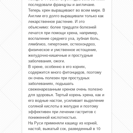
последовали французы и англичане.
Теперь хрен выращивают во всем мире. В
Англии его долго выращивали только как
лекарственное растение. И это
объяснимо: более тридцати болезней
лечатся при помощи хрена, например,
воспаление среднего уха, зубная боль,
лямблиоз, гипертония, остеохондроз,
физическое и умственное истощение,
желудочно-кишечные и простудные
заболевания, ожоги.
В хрене, особенно в его корнях,
содержится много фитонцидов, поэтому
он очень полезен при простудных
заболеваниях, подышать
свеженарезанным хреном очень полезно
для здоровья. Тертый корень хрена, как и
его водные настои, усиливает выделение
соляной кислоты в желудке и поэтому
эффективен при лечении гастритов с
пониженной кислотностью.
На Руси применяли кашицу из корней,
настой, выжатый сок, разведенный в 10