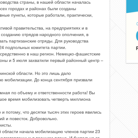
оводства страны, в нашей области началась
сех городах и районах были созданы
ные пункты, которые работали, практически,
ктивой правительства, на предприятиях и в
 созданию отрядов народного ополчения, в
ать партизанские отряды. Для руководства
24 подпольных комитета партии.
средственно в наш регион. Немецко-фашистские
йоны и 5 июля захватили первый районный центр –
инской области. Но это лишь дало
ю мобилизации. До конца сентября призвали
мная по объему и ответственности работа! Вы
ьшое время мобилизовать четверть миллиона
и потому, что десятки тысяч этих героев явились
ий и повесток. Добровольно.
нисты.
 области начала мобилизацию членов партии 23
одготовленных в военном плане. И буквально за