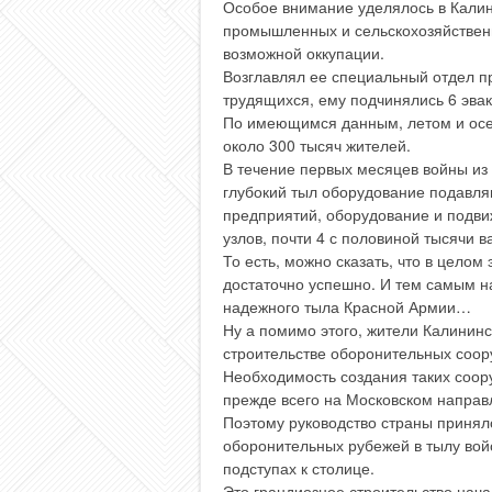
Особое внимание уделялось в Калин
промышленных и сельскохозяйствен
возможной оккупации.
Возглавлял ее специальный отдел п
трудящихся, ему подчинялись 6 эвак
По имеющимся данным, летом и осе
около 300 тысяч жителей.
В течение первых месяцев войны из
глубокий тыл оборудование подавл
предприятий, оборудование и подви
узлов, почти 4 с половиной тысячи в
То есть, можно сказать, что в цело
достаточно успешно. И тем самым н
надежного тыла Красной Армии…
Ну а помимо этого, жители Калининс
строительстве оборонительных соор
Необходимость создания таких соор
прежде всего на Московском направ
Поэтому руководство страны принял
оборонительных рубежей в тылу вой
подступах к столице.
Это грандиозное строительство нача