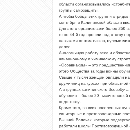
области организовывались истребит
группы самозащиты.
А чтобы бойцы этих групп и отрядов
сентября в Калининской области вв
Для этого организовали более 250 во
го по 44-й год прошли подготовку п
навыками автоматчиков, пулеметчико
далее.
Аналогичную работу вела и областн
авиационному и химическому строит
«Осоавиахим» – это предшественни
этого Общества за годы войны обучи
Свыше 7 тысяч женщин овладели на
дружинниц на курсах при областной 
А в группах калининского Всевобуча
обучения – более 30 тысяч юношей
подготовку.
Кроме того, во всех населенных пун
санитарные и противопожарные посты
Вышний Волочек, которые подверга
работали школы Противовоздушной 