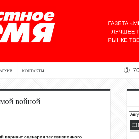
ГАЗЕТА «М
- ЛУЧШЕЕ
РЫНКЕ ТВЕ
7
АРХИВ
КОНТАКТЫ
амой войной
П
ый вариант сценария телевизионного