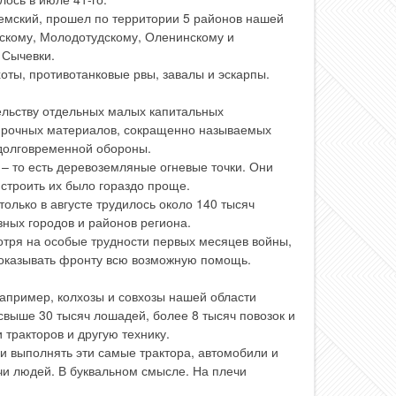
земский, прошел по территории 5 районов нашей
скому, Молодотудскому, Оленинскому и
 Сычевки.
оты, противотанковые рвы, завалы и эскарпы.
ельству отдельных малых капитальных
прочных материалов, сокращенно называемых
долговременной обороны.
– то есть деревоземляные огневые точки. Они
строить их было гораздо проще.
олько в августе трудилось около 140 тысяч
ных городов и районов региона.
смотря на особые трудности первых месяцев войны,
 оказывать фронту всю возможную помощь.
 например, колхозы и совхозы нашей области
свыше 30 тысяч лошадей, более 8 тысяч повозок и
 тракторов и другую технику.
и выполнять эти самые трактора, автомобили и
ечи людей. В буквальном смысле. На плечи