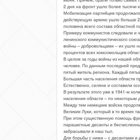
2 дня на фронт ушло более тысячи к
Мобилизация партийцев продолжалас
действующую армию ушло больше 23 
половина всего состава областной п
Примеру коммунистов следовали и ч
ленинского коммунистического сою
войны – добровольцами – их ушло н
процентов всех комсомольцев обла
В целом за годы войны из нашей об
человек. По данным последней пред
пятый житель региона. Каждый пят
Большая часть населения области пр
Естественно, селяне и составили о
В результате этого уже в 1941-м ко
населения области – по некоторым 
Между тем немецкие войска продолж
Великие Луки, который в то время та
При этом существенную помощь фро
парашютные десанты и бесчисленны
забрасывали в наш тыл.
Для борьбы с ними – с десантами и 