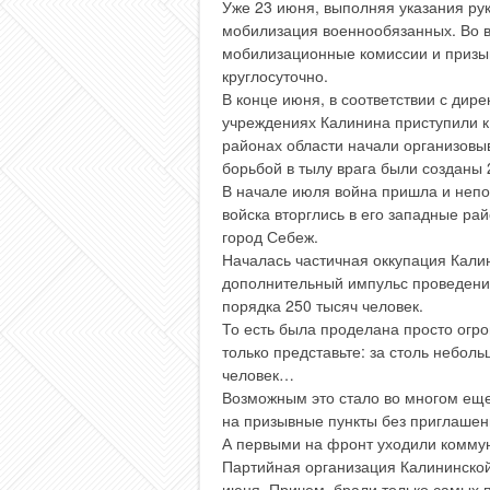
Уже 23 июня, выполняя указания рук
мобилизация военнообязанных. Во в
мобилизационные комиссии и призыв
круглосуточно.
В конце июня, в соответствии с дире
учреждениях Калинина приступили к
районах области начали организовыв
борьбой в тылу врага были созданы 
В начале июля война пришла и непо
войска вторглись в его западные ра
город Себеж.
Началась частичная оккупация Калин
дополнительный импульс проведени
порядка 250 тысяч человек.
То есть была проделана просто огро
только представьте: за столь небол
человек…
Возможным это стало во многом еще 
на призывные пункты без приглашен
А первыми на фронт уходили комму
Партийная организация Калининской
июня. Причем, брали только самых п