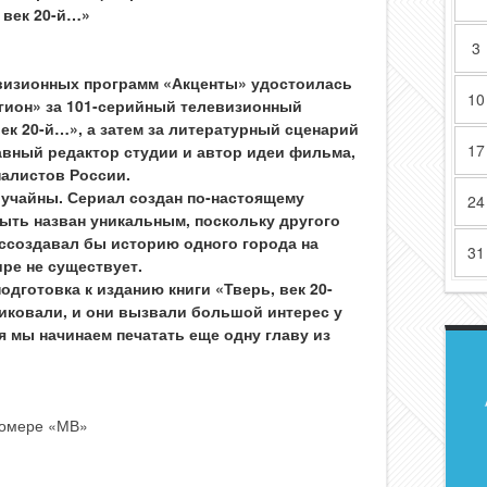
 век 20-й…»
3
евизионных программ «Акценты» удостоилась
10
гион» за 101-серийный телевизионный
к 20-й…», а затем за литературный сценарий
17
авный редактор студии и автор идеи фильма,
алистов России.
лучайны. Сериал создан по-настоящему
24
ыть назван уникальным, поскольку другого
оссоздавал бы историю одного города на
31
ире не существует.
дготовка к изданию книги «Тверь, век 20-
иковали, и они вызвали большой интерес у
я мы начинаем печатать еще одну главу из
номере «МВ»