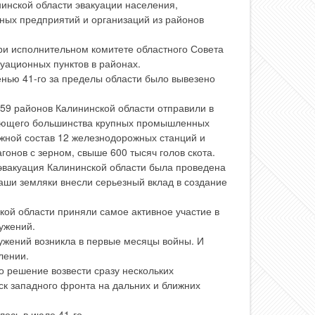
инской области эвакуации населения,
ных предприятий и организаций из районов
ри исполнительном комитете областного Совета
уационных пунктов в районах.
нью 41-го за пределы области было вывезено
 59 районов Калининской области отправили в
яющего большинства крупных промышленных
жной состав 12 железнодорожных станций и
агонов с зерном, свыше 600 тысяч голов скота.
м эвакуация Калининской области была проведена
аши земляки внесли серьезный вклад в создание
кой области приняли самое активное участие в
ужений.
ужений возникла в первые месяцы войны. И
лении.
о решение возвести сразу нескольких
ск западного фронта на дальних и ближних
лось в июле 41-го.