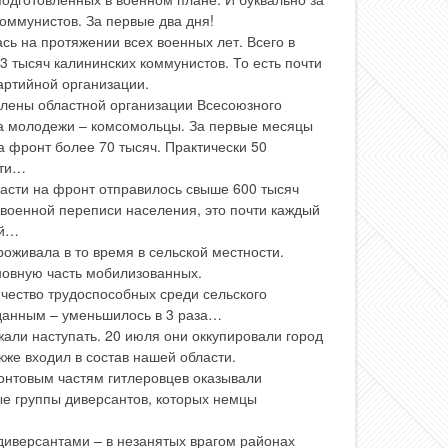
оммунистов. За первые два дня!
ь на протяжении всех военных лет. Всего в
тысяч калининских коммунистов. То есть почти
артийной организации.
лены областной организации Всесоюзного
за молодежи – комсомольцы. За первые месяцы
а фронт более 70 тысяч. Практически 50
сти…
ласти на фронт отправилось свыше 600 тысяч
военной переписи населения, это почти каждый
ый…
оживала в то время в сельской местности.
сновную часть мобилизованных.
личество трудоспособных среди сельского
данным – уменьшилось в 3 раза…
али наступать. 20 июля они оккупировали город
кже входил в состав нашей области.
нтовым частям гитлеровцев оказывали
е группы диверсантов, которых немцы
диверсантами – в незанятых врагом районах