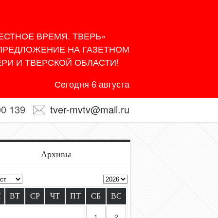
ЕСТНОЕ ВРЕМЯ. ТВЕРЬ»
 ПРЕДЛОЖЕНИЕ НА ГАЗЕТНОМ
РИ И ТВЕРСКОЙ ОБЛАСТИ!
Сегодня 6 августа
00 139
tver-mvtv@mail.ru
Архивы
Н
ВТ
СР
ЧТ
ПТ
СБ
ВС
1
2