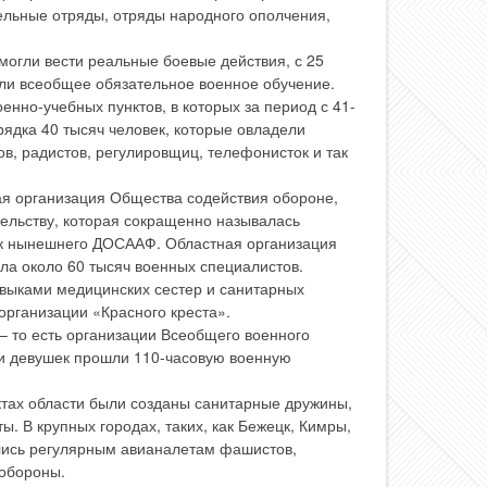
ельные отряды, отряды народного ополчения,
 могли вести реальные боевые действия, с 25
ели всеобщее обязательное военное обучение.
енно-учебных пунктов, в которых за период с 41-
орядка 40 тысяч человек, которые овладели
в, радистов, регулировщиц, телефонисток и так
ая организация Общества содействия обороне,
ельству, которая сокращенно называлась
к нынешнего ДОСААФ. Областная организация
ла около 60 тысяч военных специалистов.
выками медицинских сестер и санитарных
организации «Красного креста».
 – то есть организации Всеобщего военного
 и девушек прошли 110-часовую военную
ктах области были созданы санитарные дружины,
. В крупных городах, таких, как Бежецк, Кимры,
лись регулярным авианалетам фашистов,
обороны.