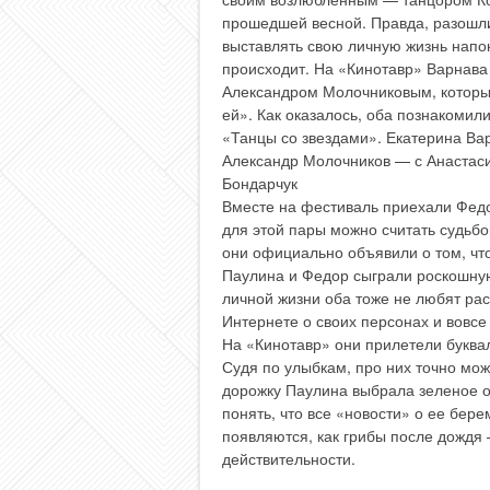
прошедшей весной. Правда, разошли
выставлять свою личную жизнь напок
происходит. На «Кинотавр» Варнав
Александром Молочниковым, которы
ей». Как оказалось, оба познакомили
«Танцы со звездами». Екатерина Ва
Александр Молочников — с Анастас
Бондарчук
Вместе на фестиваль приехали Федо
для этой пары можно считать судьбо
они официально объявили о том, что
Паулина и Федор сыграли роскошную 
личной жизни оба тоже не любят ра
Интернете о своих персонах и вовсе
На «Кинотавр» они прилетели буква
Судя по улыбкам, про них точно мож
дорожку Паулина выбрала зеленое о
понять, что все «новости» о ее бер
появляются, как грибы после дождя
действительности.