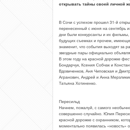
открывать тайны своей личной ж
В Сочи с успехом прошел 31-й откр
перенесенный с июня на сентябрь из
дни были конкурсанты и их фильмы, 
будущих съемках и прочем, имеющем
знаменит, что события выходят за 
звездные пары официально объявлял
В этом году на красной дорожке фе
Бондарчук, Ксения Собчак и Конста
Вдовиченков, Аня Чиповская и Дмит
Агранович, Андрей и Анна Мерзлики
Татьяна Хотиненко.
Пересильд
Начнем, пожалуй, с самого необычн
совершенно случайно. Юлия Пересил
красной дорожке с охранником, кот
моментально появилась «новость» о