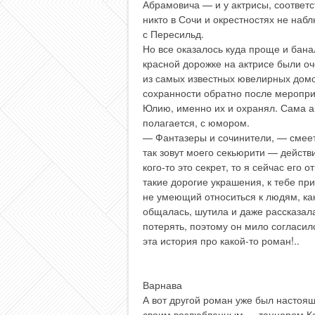
Абрамовича — и у актрисы, соответс
никто в Сочи и окрестностях не наб
с Пересильд.
Но все оказалось куда проще и бан
красной дорожке на актрисе были о
из самых известных ювелирных домо
сохранности обратно после меропри
Юлию, именно их и охранял. Сама ак
полагается, с юмором.
— Фантазеры и сочинители, — смее
так зовут моего секьюрити — действ
кого-то это секрет, то я сейчас его 
такие дорогие украшения, к тебе пр
не умеющий относиться к людям, ка
общалась, шутила и даже рассказала
потерять, поэтому он мило согласи
эта история про какой-то роман!..
Варнава
А вот другой роман уже был настоящ
своим возлюбленным — танцором Ко