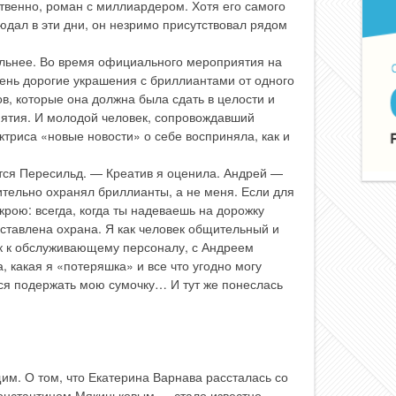
твенно, роман с миллиардером. Хотя его самого
людал в эти дни, он незримо присутствовал рядом
альнее. Во время официального мероприятия на
чень дорогие украшения с бриллиантами от одного
в, которые она должна была сдать в целости и
ятия. И молодой человек, сопровождавший
триса «новые новости» о себе восприняла, как и
тся Пересильд. — Креатив я оценила. Андрей —
ительно охранял бриллианты, а не меня. Если для
открою: всегда, когда ты надеваешь на дорожку
иставлена охрана. Я как человек общительный и
к к обслуживающему персоналу, с Андреем
, какая я «потеряшка» и все что угодно могу
лся подержать мою сумочку… И тут же понеслась
им. О том, что Екатерина Варнава рассталась со
нстантином Мякиньковым — стало известно