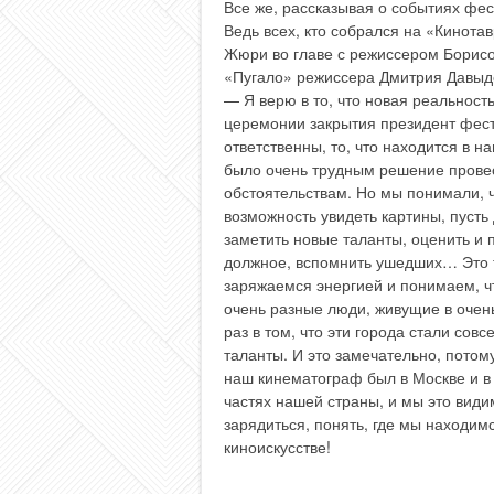
Все же, рассказывая о событиях фест
Ведь всех, кто собрался на «Кинота
Жюри во главе с режиссером Борис
«Пугало» режиссера Дмитрия Давыд
— Я верю в то, что новая реальность
церемонии закрытия президент фест
ответственны, то, что находится в н
было очень трудным решение провес
обстоятельствам. Но мы понимали, 
возможность увидеть картины, пусть
заметить новые таланты, оценить и 
должное, вспомнить ушедших… Это та
заряжаемся энергией и понимаем, ч
очень разные люди, живущие в очень
раз в том, что эти города стали со
таланты. И это замечательно, потом
наш кинематограф был в Москве и в 
частях нашей страны, и мы это види
зарядиться, понять, где мы находим
киноискусстве!