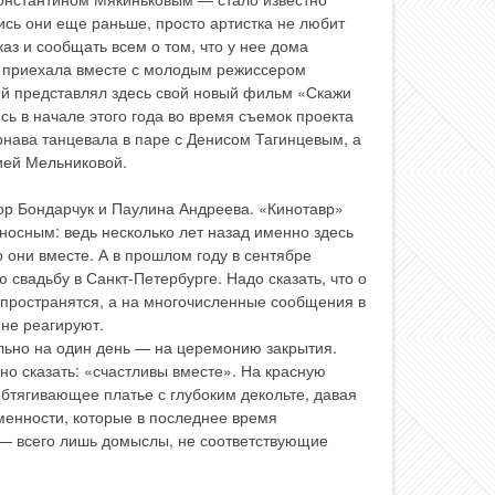
сь они еще раньше, просто артистка не любит
аз и сообщать всем о том, что у нее дома
а приехала вместе с молодым режиссером
й представлял здесь свой новый фильм «Скажи
сь в начале этого года во время съемок проекта
рнава танцевала в паре с Денисом Тагинцевым, а
ией Мельниковой.
р Бондарчук и Паулина Андреева. «Кинотавр»
носным: ведь несколько лет назад именно здесь
 они вместе. А в прошлом году в сентябре
свадьбу в Санкт-Петербурге. Надо сказать, что о
спространятся, а на многочисленные сообщения в
 не реагируют.
льно на один день — на церемонию закрытия.
но сказать: «счастливы вместе». На красную
бтягивающее платье с глубоким декольте, давая
еменности, которые в последнее время
 — всего лишь домыслы, не соответствующие