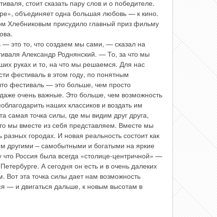
иваля, стоит сказать пару слов и о победителе.
вре», объединяет одна большая любовь — к кино.
ом Хлебниковым присудило главный приз фильму
ова.
 — это то, что создаем мы сами, — сказал на
иваля Александр Роднянский. — То, за что мы
аших руках и то, на что мы решаемся. Для нас
ти фестиваль в этом году, по понятным
что фестиваль — это больше, чем просто
 даже очень важные. Это больше, чем возможность
поблагодарить наших классиков и воздать им
 самая точка силы, где мы видим друг друга,
то мы вместе из себя представляем. Вместе мы
 разных городах. И новая реальность состоит как
всем другими – самобытными и богатыми на яркие
у что Россия была всегда «столице-центричной» —
Петербурге. А сегодня он есть и в очень далеких
м. Вот эта точка силы дает нам возможность
ся — и двигаться дальше, к новым высотам в