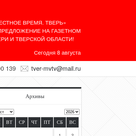
ЕСТНОЕ ВРЕМЯ. ТВЕРЬ»
 ПРЕДЛОЖЕНИЕ НА ГАЗЕТНОМ
РИ И ТВЕРСКОЙ ОБЛАСТИ!
Сегодня 8 августа
00 139
tver-mvtv@mail.ru
Архивы
Н
ВТ
СР
ЧТ
ПТ
СБ
ВС
1
2