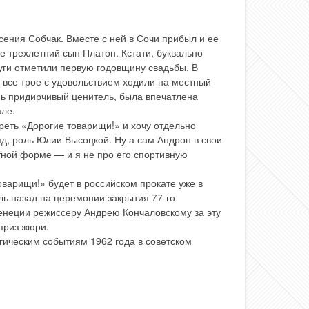
сения Собчак. Вместе с ней в Сочи прибыл и ее
е трехлетний сын Платон. Кстати, буквально
уги отметили первую годовщину свадьбы. В
 все трое с удовольствием ходили на местный
ень придирчивый ценитель, была впечатлена
ле.
еть «Дорогие товарищи!» и хочу отдельно
гляд, роль Юлии Высоцкой. Ну а сам Андрон в свои
тной форме — и я не про его спортивную
оварищи!» будет в российском прокате уже в
ль назад на церемонии закрытия 77-го
енеции режиссеру Андрею Кончаловскому за эту
приз жюри.
ическим событиям 1962 года в советском