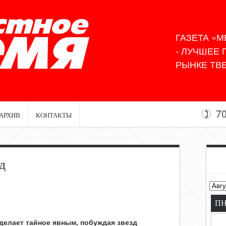
ГАЗЕТА «М
- ЛУЧШЕЕ
РЫНКЕ ТВЕ
7
АРХИВ
КОНТАКТЫ
д
П
делает тайное явным, побуждая звезд