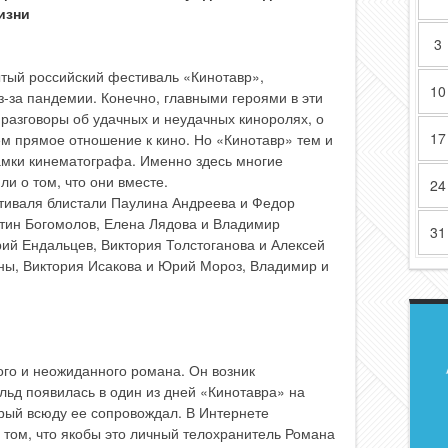
изни
3
ытый российский фестиваль «Кинотавр»,
10
-за пандемии. Конечно, главными героями в эти
разговоры об удачных и неудачных киноролях, о
17
 прямое отношение к кино. Но «Кинотавр» тем и
рамки кинематографа. Именно здесь многие
и о том, что они вместе.
24
стиваля блистали Паулина Андреева и Федор
нтин Богомолов, Елена Лядова и Владимир
31
рий Ендальцев, Виктория Толстоганова и Алексей
ны, Виктория Исакова и Юрий Мороз, Владимир и
ого и неожиданного романа. Он возник
ьд появилась в один из дней «Кинотавра» на
орый всюду ее сопровождал. В Интернете
 том, что якобы это личный телохранитель Романа