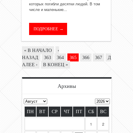
которых погибли десятки людей. В том
числе и маленькие...
ПОДРОБНЕЕ →
« В НАЧАЛО
‹
НАЗАД
363
364
365
366
367
Д
АЛЕЕ ›
В КОНЕЦ »
Архивы
ПН
ВТ
СР
ЧТ
ПТ
СБ
ВС
1
2